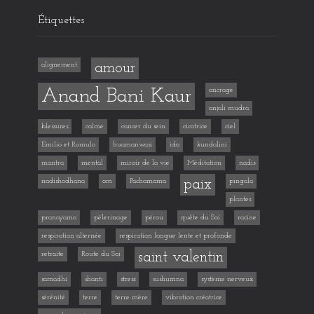
Étiquettes
alignement
amour
Anand Bani Kaur
ancrage
anjali mudra
blessures
calme
cancer du sein
cicatrice
ciel
Emilio et Romulo
huamanwasi
ida
kundalini
mantra
mental
miroir de la vie
Méditation
nadis
nadishodhana
om
Pachamama
paix
pingala
plantes
pranayama
pélerinage
pérou
quête du Soi
racine
respiration alternée
respiration longue lente et profonde
retraite
Route du Soi
saint valentin
samadhi
shanti
stress
sushumna
système nerveux
sérénité
terre
terre mère
vibration créatrice