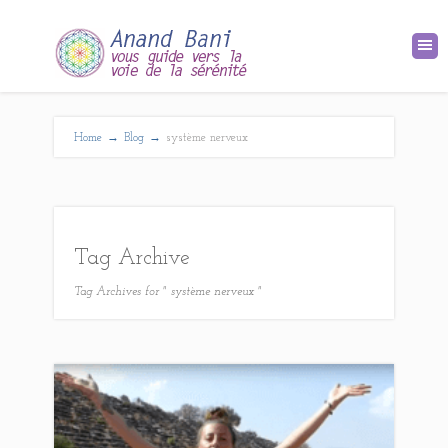
Home
→
Blog
→
système nerveux
Tag Archive
Tag Archives for " système nerveux "