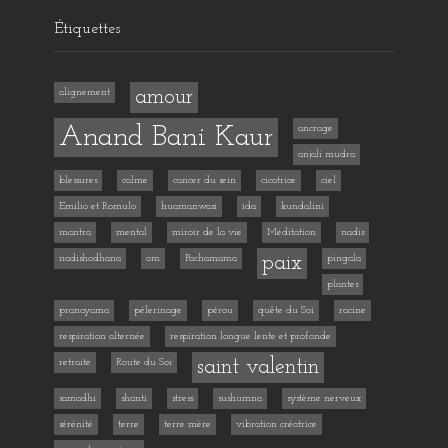
Étiquettes
alignement
amour
Anand Bani Kaur
ancrage
anjali mudra
blessures
calme
cancer du sein
cicatrice
ciel
Emilio et Romulo
huamanwasi
ida
kundalini
mantra
mental
miroir de la vie
Méditation
nadis
nadishodhana
om
Pachamama
paix
pingala
plantes
pranayama
pélerinage
pérou
quête du Soi
racine
respiration alternée
respiration longue lente et profonde
retraite
Route du Soi
saint valentin
samadhi
shanti
stress
sushumna
système nerveux
sérénité
terre
terre mère
vibration créatrice