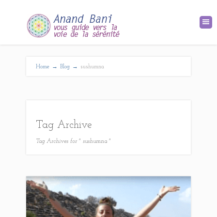
Home
→
Blog
→
sushumna
Tag Archive
Tag Archives for " sushumna "